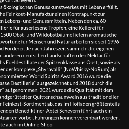
es ökologischen Genusskunstwerkes mit Leben erfüllt.
iche Feinkost-Manufaktur einen Kontrapunkt zur
en Lebens- und Genussmitteln. Neben den ca. 60
lerie für auserlesene Tropfen, eine Kellerei für
 1500 Obst- und Wildobstbäume liefern aromatische
twortung für Mensch und Natur arbeiten sie seit 1996
od Förderer. Je nach Jahreszeit sammeln die eigenen
n anderen deutschen Landschaften den Nektar für
hs Edeldestillate der Spitzenklasse aus Obst, sowie als
ter der komplexe „Shyravalli“ (NoWhisky-NoRum) als
enommierten World Spirits Award 2016 wurde die
lasse Destillerie“ ausgezeichnet und 2018 durch die
rien“ aufgenommen. 2021 wurde die Qualität mit dem
 handgerüttelter Quittenschaumwein aus traditioneller
r Feinkost-Sortiment ab, das im Hofladen größtenteils
enden Benediktiner-Abtei Scheyern führt auch ein
gärten vorbei. Führungen können vereinbart werden.
kte auch im Online-Shop.