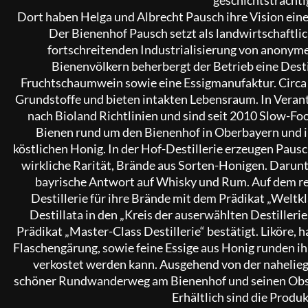
Dort haben Helga und Albrecht Pausch ihre Vision ein
Der Bienenhof Pausch setzt als landwirtschaftl
fortschreitenden Industrialisierung von anonym
Bienenvölkern beherbergt der Betrieb eine Destil
Fruchtschaumwein sowie eine Essigmanufaktur. Circa
Grundstoffe und bieten intakten Lebensraum. In Veran
nach Bioland Richtlinien und sind seit 2010 Slow-Fo
Bienen rund um den Bienenhof in Oberbayern und i
köstlichen Honig. In der Hof-Destillerie erzeugen Pausc
wirkliche Rarität, Brände aus Sorten-Honigen. Darun
bayrische Antwort auf Whisky und Rum. Auf dem r
Destillerie für ihre Brände mit dem Prädikat „Weltk
Destillata in den „Kreis der auserwählten Destille
Prädikat „Master-Class Destillerie“ bestätigt. Liköre,
Flaschengärung, sowie feine Essige aus Honig runden ih
verkostet werden kann. Ausgehend von der nahelieg
schöner Rundwanderweg am Bienenhof und seinen Obst
Erhältlich sind die Produ