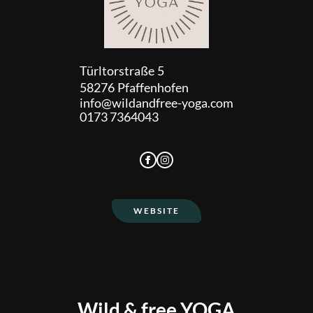
Türltorstraße
5
58276
Pfaffenhofen
info@wildandfree-yoga.com
0173 7364043
WEBSITE
Wild & free YOGA